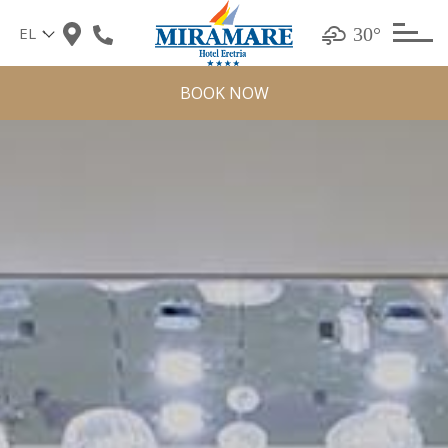
Skip
30°
to
content
BOOK NOW