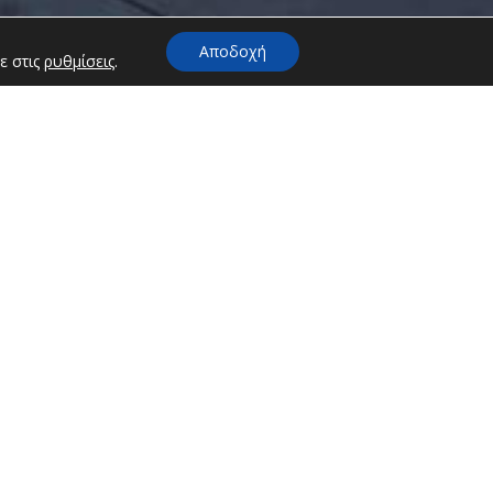
Αποδοχή
ε στις
ρυθμίσεις
.
ρέσιες
οικτή υποδοχή για 24 ώρες