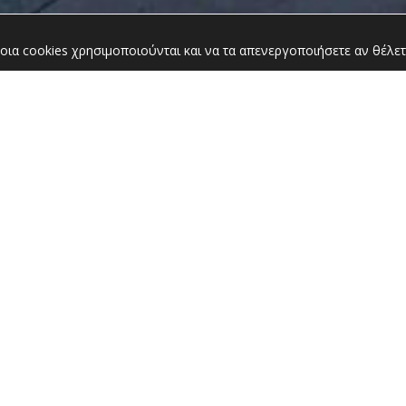
οια cookies χρησιμοποιούνται και να τα απενεργοποιήσετε αν θέλετ
Yπη
Αν