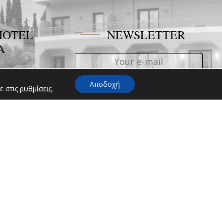
HOTEL
NEWSLETTER
A
ηροφορία
οχείο ή
Αποδοχή
ε στις
ρυθμίσεις
.
ς μη
νωνήσετε