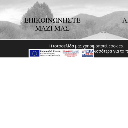
ΕΠΙΚΟΙΝΩΝΗΣΤΕ
Α
ΜΑΖΙ ΜΑΣ
Miramare Hotel Eretria
Η ιστοσελίδα μας χρησιμοποιεί cookies.
25ο ΧΛΜ Ε.Ο. Χαλκίδας –
Μπορείτε να μάθετε περισσότερα για το π
Κύμης 340 08 Ερέτρια, Εύβοια
Tel:
+30 2229 061134
Fax:
+30 2229 061134
Email:
mirevia1@otenet.gr