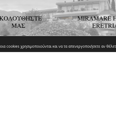
ΚΟΛΟΥΘΗΣΤΕ
MIRAMARE 
ΜΑΣ
ERETRI
Για οποιαδήποτε πλ
σχετικά με το ξενοδ
οια cookies χρησιμοποιούνται και να τα απενεργοποιήσετε αν θέλετ
την κράτηση σα
διστάσετε να επικοι
μαζί μας!
ΠΕΡΙΣΣΟΤΕΡΑ